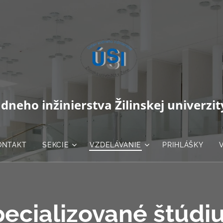
dneho inžinierstva Žilinskej univerzity
ONTAKT
SEKCIE
VZDELÁVANIE
PRIHLÁŠKY
pecializované štúdi