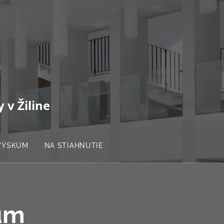
 v Žiline
VÝSKUM
NA STIAHNUTIE
um